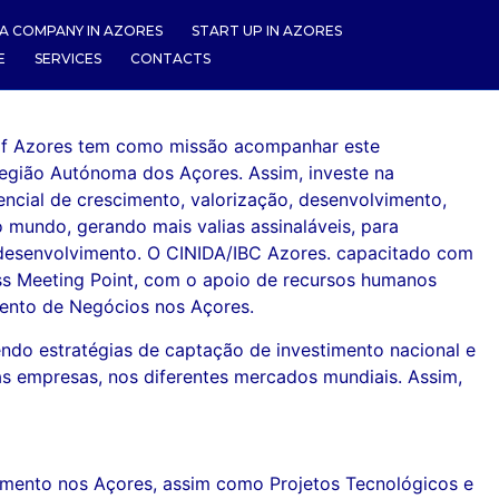
A COMPANY IN AZORES
START UP IN AZORES
E
SERVICES
CONTACTS
r of Azores tem como missão acompanhar este
Região Autónoma dos Açores. Assim, investe na
ncial de crescimento, valorização, desenvolvimento,
 mundo, gerando mais valias assinaláveis, para
co desenvolvimento. O CINIDA/IBC Azores. capacitado com
ess Meeting Point, com o apoio de recursos humanos
mento de Negócios nos Açores.
do estratégias de captação de investimento nacional e
s empresas, nos diferentes mercados mundiais. Assim,
stimento nos Açores, assim como Projetos Tecnológicos e