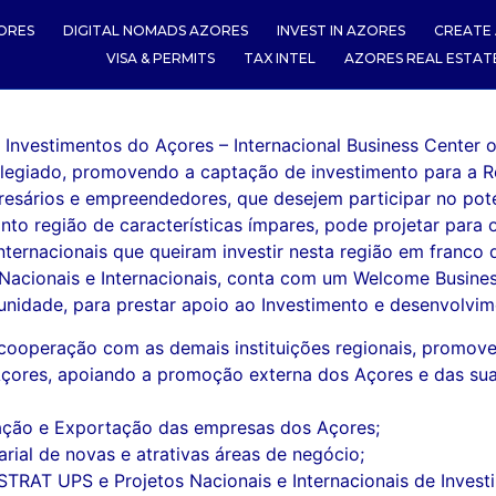
ORES
DIGITAL NOMADS AZORES
INVEST IN AZORES
CREATE 
VISA & PERMITS
TAX INTEL
AZORES REAL ESTAT
e Investimentos do Açores – Internacional Business Cente
vilegiado, promovendo a captação de investimento para a 
resários e empreendedores, que desejem participar no pote
to região de características ímpares, pode projetar para o
 internacionais que queiram investir nesta região em fran
s Nacionais e Internacionais, conta com um Welcome Busin
unidade, para prestar apoio ao Investimento e desenvolvi
operação com as demais instituições regionais, promoven
Açores, apoiando a promoção externa dos Açores e das sua
ização e Exportação das empresas dos Açores;
ial de novas e atrativas áreas de negócio;
, STRAT UPS e Projetos Nacionais e Internacionais de Inve